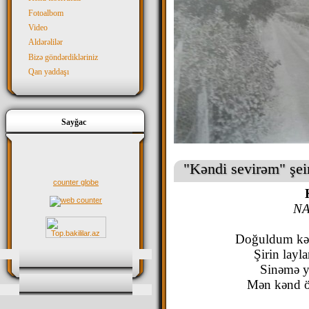
Fotoalbom
Video
Aldərəlilər
Bizə göndərdikləriniz
Qan yaddaşı
Sayğac
"Kəndi sevirəm" şei
counter globe
NA
Doğuldum kən
Şirin layl
Sinəmə yı
Mən kənd ö