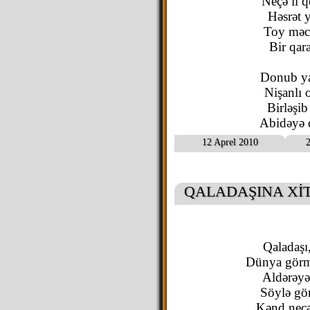
Neçə il 
Həsrət 
Toy məcl
Bir qar
Donub yan
Nişanlı 
Birləşib
Abidəyə 
12 Aprel 2010
2
QALADAŞINA Xİ
Qaladaşı
Dünya görm
Aldərəyə
Söylə gö
Kənd neçə