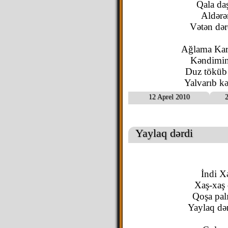
Qala daş
Aldərə
Vətən dər
Ağlama Kar 
Kəndimin
Duz töküb
Yalvarıb k
12 Aprel 2010
2
Yaylaq dərdi
İndi Xə
Xaş-xaş 
Qoşa palı
Yaylaq də