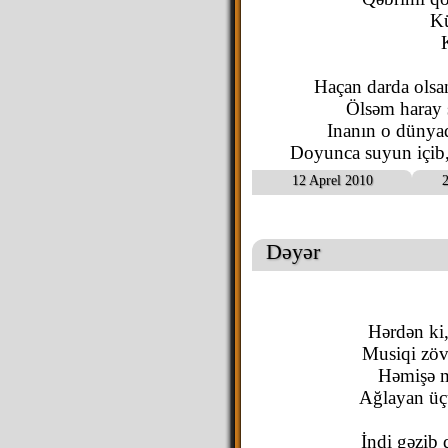
Kü
Haçan darda olsa
Ölsəm haray 
Inanın o dünya
Doyunca suyun içib,
12 Aprel 2010
2
Dəyər
Hərdən ki,
Musiqi zöv
Həmişə m
Ağlayan üç
İndi gəzib 