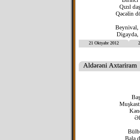
Qızıl daş
Qəcəlin d
Beynival,
Digayda, 
21 Oktyabr 2012
2
Aldərəni Axtariram
Baş
Muşkastı
Kənd
Əl
Bülb
Bala d