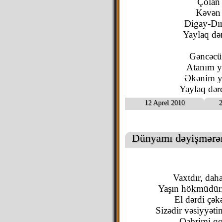
Çolan ç
Kəvən q
Digay-Dır
Yaylaq də
Gəncəcür
Atanım y
Əkənim yo
Yaylaq dərd
12 Aprel 2010
2
Dünyamı dəyişmər
Vaxtdır, dah
Yaşın hökmüdür,
El dərdi çək
Sizədir vəsiyyət
Qəbrimi qo