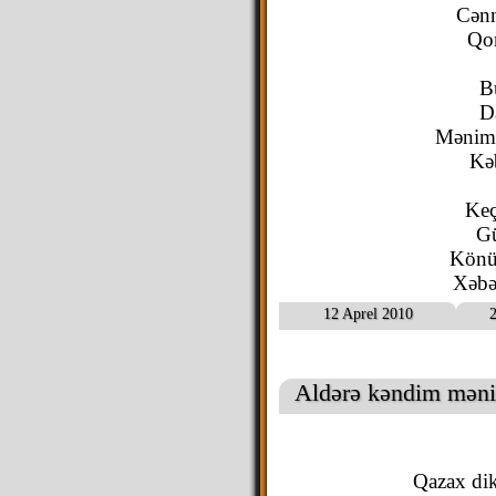
Cənn
Qon
B
Da
Mənim
Kə
Keç
Gü
Könül
Xəbə
12 Aprel 2010
2
Aldərə kəndim mən
Qazax dik