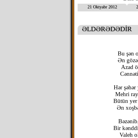
21 Oktyabr 2012
2
ƏLDƏRƏDƏDİR
Bu şən o
Ən gözəl
Azad öl
Cənnəti
Hər şəhər 
Mehri ra
Bütün yer
Ən xoşbə
Bəzənib,
Bir kənddi
Valeh o