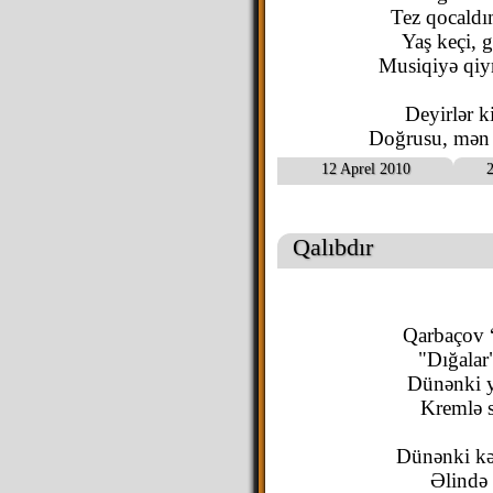
Tez qocaldı
Yaş keçi, g
Musiqiyə qiy
Deyirlər ki
Doğrusu, mən s
12 Aprel 2010
2
Qalıbdır
Qarbaçov “
"Dığalar"
Dünənki ya
Kremlə s
Dünənki kə
Əlində 