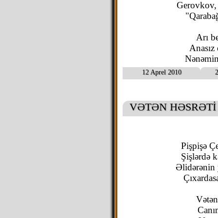
Gerovkov, 
"Qarabağ
Arı be
Anasız 
Nənəmin c
12 Aprel 2010
2
VƏTƏN HƏSRƏTİ
Pişpişə Ç
Şişlərdə 
Əlidərənin
Çıxardas
Vətən
Canım