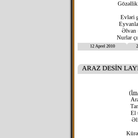
Gözəllik
Evləri 
Eyvanlar
Əlvan ç
Nurlar çı
12 Aprel 2010
2
ARAZ DESİN LAY
(İm
Ara
Tan
El
Əl
Kürə