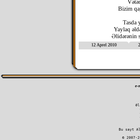
Vətən
Bizim qa
Tasda 
Yaylaq əld
Əlidərənin 
12 Aprel 2010
2
e-m
Əl
         Bu sayt A
        © 2007-2