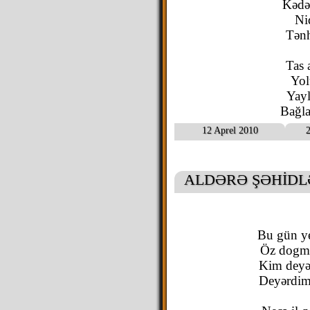
Kədə
Ni
Tənh
Tas 
Yol
Yayl
Bağla
12 Aprel 2010
2
ALDƏRƏ ŞƏHİDL
Bu gün ye
Öz dogma
Kim deyər
Deyərdim 