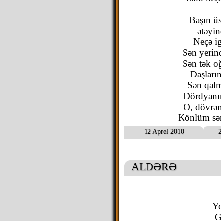
Başın üs
ətəyin
Neçə ig
Sən yerin
Sən tək oğ
Daşları
Sən qalm
Dördyanın
O, dövrən
Könlüm sən
12 Aprel 2010
2
ALDƏRƏ
Yo
G