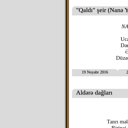
"Qaldı" şeir (Nanə Y
NA
Uca
Dər
Ə
Düzən
19 Noyabr 2016
2
Aldərə dağları
Tanrı məl
Birinci