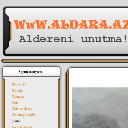
Saytın menyusu
Baş səhifə
Xəbərlər
Məlumat
Tarixi
Tarixi abidələri
Tanınmış insanları
Şeirlər
Kənd təsərrüfatı