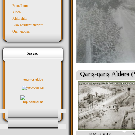
Fotoalbom
Video
Aldərəlilər
Bizə göndərdikləriniz
Qan yaddaşı
Sayğac
Qarış-qarış Aldərə (
counter globe
8 Mart 2017
5