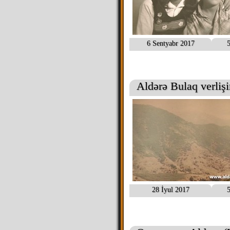
6 Sentyabr 2017
5
Aldərə Bulaq verliş
28 İyul 2017
5