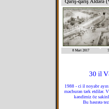
Qarış-qarış Aldərə (
8 Mart 2017
5
30 il 
1988 - ci il noyabr ayı
məcburən tərk etdilər. V
kəndimiz öz sakinl
Bu həsrətə tez