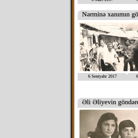
Nərminə xanımın gön
6 Sentyabr 2017
6
Əli Əliyevin göndərd