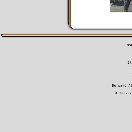
e-m
Əl
         Bu sayt A
        © 2007-2