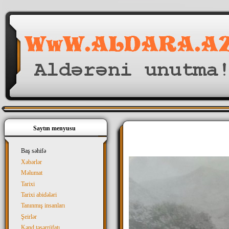
Saytın menyusu
Baş səhifə
Xəbərlər
Məlumat
Tarixi
Tarixi abidələri
Tanınmış insanları
Şeirlər
Kənd təsərrüfatı