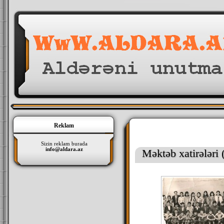
Reklam
Sizin reklam burada
info@aldara.az
Məktəb xatirələri 