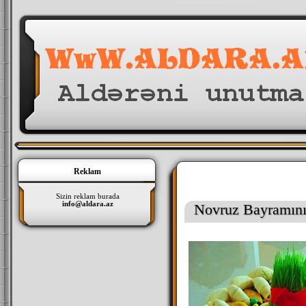
Reklam
Sizin reklam burada
info@aldara.az
Novruz Bayramın