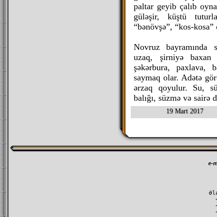
paltar geyib çalıb oyna
güləşir, küştü tutur
“bənövşə”, “kos-kosa” 
Novruz bayramında sü
uzaq, şirniyə baxan x
şəkərbura, paxlava, 
saymaq olar. Adətə görə
ərzaq qoyulur. Su, s
balığı, süzmə və sairə 
19 Mart 2017
e-m
Əl