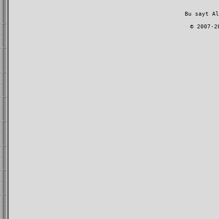
         Bu sayt A
l
        © 2007-2