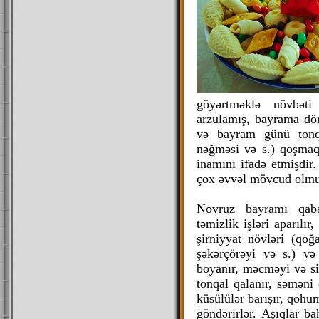
göyərtməklə növbəti 
arzulamış, bayrama dör
və bayram günü tonq
nəğməsi və s.) qoşmaql
inamını ifadə etmişdir
çox əvvəl mövcud olmuş
Novruz bayramı qaba
təmizlik işləri aparılı
şirniyyat növləri (qoğa
şəkərçörəyi və s.) və
boyanır, məcməyi və sin
tonqal qalanır, səməni 
küsülülər barışır, qohu
göndərirlər. Aşıqlar b