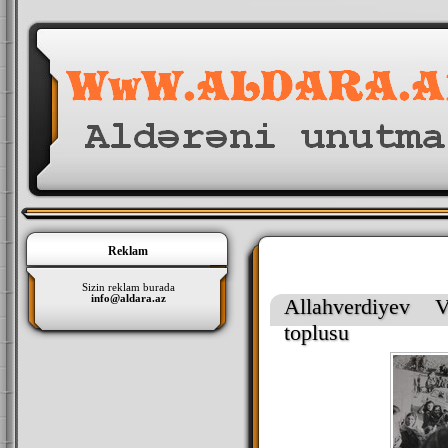
Reklam
Sizin reklam burada
info@aldara.az
Allahverdiyev V
toplusu