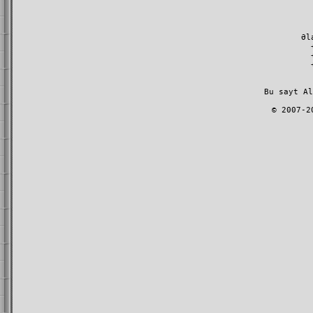
Əl
         Bu sayt A
l
        © 2007-2